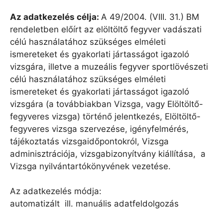
Az adatkezel
és cé
lja:
A 49/2004. (VIII. 31.) BM
rendeletben előírt az elöltöltő fegyver vadászati
célú használatához szükséges elméleti
ismereteket és gyakorlati jártasságot igazoló
vizsgára, illetve a muzeális fegyver sportlövészeti
célú használatához szükséges elméleti
ismereteket és gyakorlati jártasságot igazoló
vizsgára (a továbbiakban Vizsga, vagy Elöltöltő-
fegyveres vizsga) történő jelentkezés, Elöltöltő-
fegyveres vizsga szervezése, igényfelmérés,
tájékoztatás vizsgaidőpontokról, Vizsga
adminisztrációja, vizsgabizonyítvány kiállítása, a
Vizsga nyilvántartókönyvének vezetése.
Az adatkezelés módja:
automatizált ill. manuális adatfeldolgozás