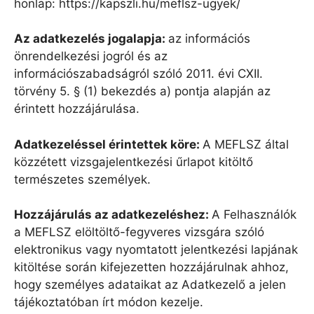
honlap: https://kapszli.hu/meflsz-ugyek/
Az adatkezel
é
s jogalapja:
az információs
önrendelkezési jogról és az
információszabadságról szóló 2011. évi CXII.
törvény 5. § (1) bekezdés a) pontja alapján az
érintett hozzájárulása.
Adatkezel
é
ssel
é
rintettek k
ö
re:
A MEFLSZ által
közzétett vizsgajelentkezési űrlapot kitöltő
természetes személyek.
Hozzájárulás az adatkezel
é
shez:
A Felhasználók
a MEFLSZ elöltöltő-fegyveres vizsgára szóló
elektronikus vagy nyomtatott jelentkezési lapjának
kitöltése során kifejezetten hozzájárulnak ahhoz,
hogy személyes adataikat az Adatkezelő a jelen
tájékoztatóban írt módon kezelje.