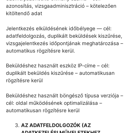
azonosítás, vizsgaadminisztráció – kötelezően
kitöltendő adat
Jelentkezés elküldésének időbélyege — cél:
adatfeldolgozás, duplikált beküldések kiszűrése,
vizsgajelentkezés időpontjának meghatározása –
automatikus rögzítésre kerül.
Beküldéshez használt eszköz IP-címe – cél:
duplikált beküldés kiszűrése – automatikusan
rögzítésre kerül
Beküldéshez használt böngésző típusa verziója –
cél: oldal működésének optimalizálása –
automatikusan rögzítésre kerül
AZ ADATFELDOLGOZ
Ó
K (AZ
ADATKEZEL
É
SI M
Ű
VELETEKHEZ