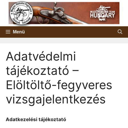
Kilépés
a
tartalomba
Menü
Adatvédelmi
tájékoztató –
Elöltöltő-fegyveres
vizsgajelentkezés
Adatkezelési tájékoztató