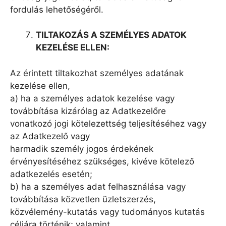
fordulás lehetőségéről.
TILTAKOZÁ
S A SZEM
É
LYES ADATOK
KEZEL
É
SE ELLEN:
Az érintett tiltakozhat személyes adatának
kezelése ellen,
a) ha a személyes adatok kezelése vagy
továbbítása kizárólag az Adatkezelőre
vonatkozó jogi kötelezettség teljesítéséhez vagy
az Adatkezelő vagy
harmadik személy jogos érdekének
érvényesítéséhez szükséges, kivéve kötelező
adatkezelés esetén;
b) ha a személyes adat felhasználása vagy
továbbítása közvetlen üzletszerzés,
közvélemény-kutatás vagy tudományos kutatás
céljára történik; valamint