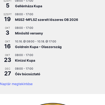
08:00
-
17:00
SZEPT
5
Gellénháza Kupa
08:00
-
17:00
SZEPT
19
MSSZ-MFLSZ szerelt lőszeres OB 2026
08:00
-
17:00
OKT
3
Minősítő verseny
10.16. @ 08:00
-
10.18. @ 17:00
OKT
16
Goldrein Kupa – Olaszország
08:00
-
17:00
OKT
23
Kinizsi Kupa
08:00
-
17:00
DEC
27
Óév búcsúztató
Naptár megtekintése