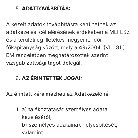
ADATTOVÁ
BB
ÍTÁS:
A kezelt adatok továbbításra kerülhetnek az
adatkezelési cél elérésének érdekében a MEFLSZ
és a területileg illetékes megyei rendőr-
főkapitányság között, mely a 49/2004. (VIII. 31.)
BM rendeletben meghatározottak szerint
vizsgabizottsági tagot delegál.
AZ
É
RINTETTEK JOGAI:
Az érintett kérelmezheti az Adatkezelőnél
a) tájékoztatását személyes adatai
kezeléséről,
b) személyes adatainak helyesbítését,
valamint