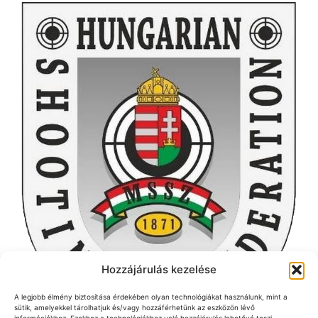
Hozzájárulás kezelése
A legjobb élmény biztosítása érdekében olyan technológiákat használunk, mint a
sütik, amelyekkel tárolhatjuk és/vagy hozzáférhetünk az eszközön lévő