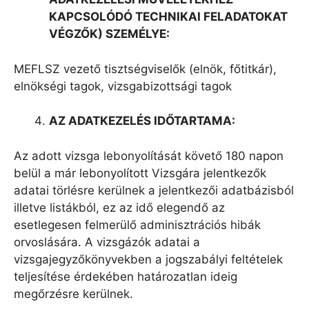
KAPCSOL
ÓDÓ TECHNIKAI FELADATOKAT
V
É
GZŐ
K) SZEM
É
LYE:
MEFLSZ vezető tisztségviselők (elnök, főtitkár),
elnökségi tagok, vizsgabizottsági tagok
AZ ADATKEZEL
É
S IDŐTARTAMA:
Az adott vizsga lebonyolítását követő 180 napon
belül a már lebonyolított Vizsgára jelentkezők
adatai törlésre kerülnek a jelentkezői adatbázisból
illetve listákból, ez az idő elegendő az
esetlegesen felmerülő adminisztrációs hibák
orvoslására. A vizsgázók adatai a
vizsgajegyzőkönyvekben a jogszabályi feltételek
teljesítése érdekében határozatlan ideig
megőrzésre kerülnek.