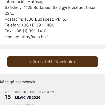
Információs Hatóság
Székhely: 1125 Budapest Szilágyi Erzsébet fasor
22/c.
Postacím: 1530 Budapest, Pf.: 5.
Telefon: +36 (1) 391-1400
Fax: +36 (1) 391-1410
Honlap: http://naih.hu ”
Iratkozz fel hírlevelünkre!
Közelgő események
08.15. @ 08:00
-
08.23. @ 17:00
AUG
15
MLAIC VB 2026