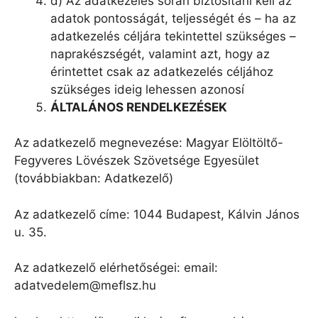
d) Az adatkezelés során biztosítani kell az
adatok pontosságát, teljességét és – ha az
adatkezelés céljára tekintettel szükséges –
naprakészségét, valamint azt, hogy az
érintettet csak az adatkezelés céljához
szükséges ideig lehessen azonosí
Á
LTAL
ÁNOS RENDELKEZ
É
SEK
Az adatkezelő megnevezése: Magyar Elöltöltő-
Fegyveres Lövészek Szövetsége Egyesület
(továbbiakban: Adatkezelő)
Az adatkezelő címe: 1044 Budapest, Kálvin János
u. 35.
Az adatkezelő elérhetőségei: email:
adatvedelem@meflsz.hu