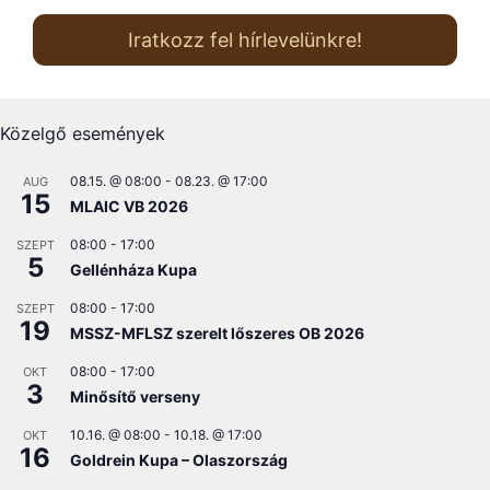
Iratkozz fel hírlevelünkre!
Közelgő események
08.15. @ 08:00
-
08.23. @ 17:00
AUG
15
MLAIC VB 2026
08:00
-
17:00
SZEPT
5
Gellénháza Kupa
08:00
-
17:00
SZEPT
19
MSSZ-MFLSZ szerelt lőszeres OB 2026
08:00
-
17:00
OKT
3
Minősítő verseny
10.16. @ 08:00
-
10.18. @ 17:00
OKT
16
Goldrein Kupa – Olaszország