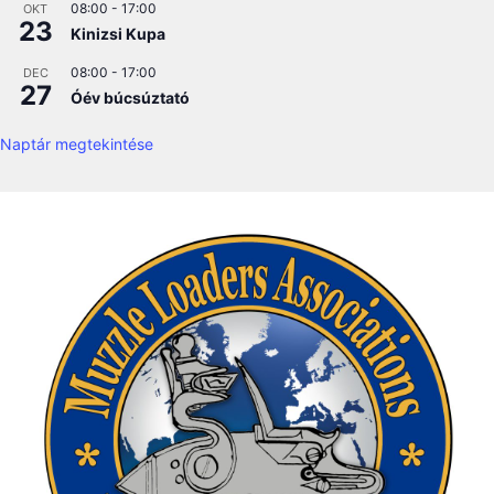
08:00
-
17:00
OKT
23
Kinizsi Kupa
08:00
-
17:00
DEC
27
Óév búcsúztató
Naptár megtekintése