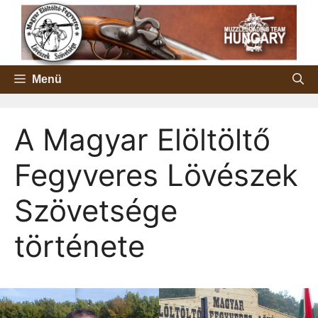
Kilépés
a
tartalomba
Menü
A Magyar Elöltöltő
Fegyveres Lövészek
Szövetsége
története