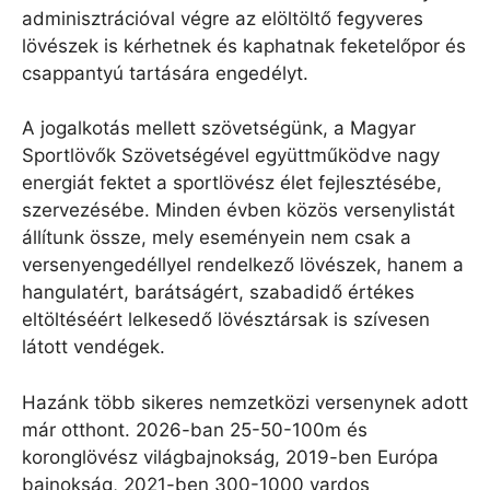
adminisztrációval végre az elöltöltő fegyveres
lövészek is kérhetnek és kaphatnak feketelőpor és
csappantyú tartására engedélyt.
A jogalkotás mellett szövetségünk, a Magyar
Sportlövők Szövetségével együttműködve nagy
energiát fektet a sportlövész élet fejlesztésébe,
szervezésébe. Minden évben közös versenylistát
állítunk össze, mely eseményein nem csak a
versenyengedéllyel rendelkező lövészek, hanem a
hangulatért, barátságért, szabadidő értékes
eltöltéséért lelkesedő lövésztársak is szívesen
látott vendégek.
Hazánk több sikeres nemzetközi versenynek adott
már otthont. 2026-ban 25-50-100m és
koronglövész világbajnokság, 2019-ben Európa
bajnokság, 2021-ben 300-1000 yardos