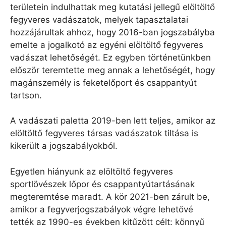
területein indulhattak meg kutatási jellegű elöltöltő
fegyveres vadászatok, melyek tapasztalatai
hozzájárultak ahhoz, hogy 2016-ban jogszabályba
emelte a jogalkotó az egyéni elöltöltő fegyveres
vadászat lehetőségét. Ez egyben történetünkben
először teremtette meg annak a lehetőségét, hogy
magánszemély is feketelőport és csappantyút
tartson.
A vadászati paletta 2019-ben lett teljes, amikor az
elöltöltő fegyveres társas vadászatok tiltása is
kikerült a jogszabályokból.
Egyetlen hiányunk az elöltöltő fegyveres
sportlövészek lőpor és csappantyútartásának
megteremtése maradt. A kör 2021-ben zárult be,
amikor a fegyverjogszabályok végre lehetővé
tették az 1990-es években kitűzött célt: könnyű