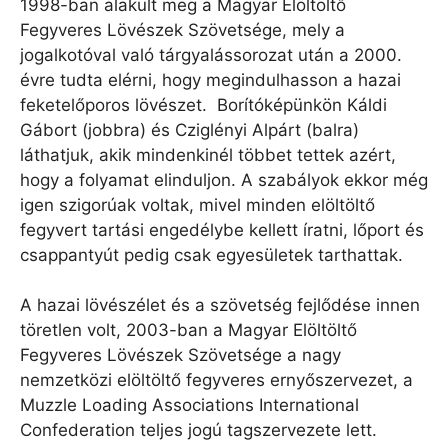
1998-ban alakult meg a Magyar Elöltöltő
Fegyveres Lövészek Szövetsége, mely a
jogalkotóval való tárgyalássorozat után a 2000.
évre tudta elérni, hogy megindulhasson a hazai
feketelőporos lövészet. Borítóképünkön Káldi
Gábort (jobbra) és Cziglényi Alpárt (balra)
láthatjuk, akik mindenkinél többet tettek azért,
hogy a folyamat elinduljon. A szabályok ekkor még
igen szigorúak voltak, mivel minden elöltöltő
fegyvert tartási engedélybe kellett íratni, lőport és
csappantyút pedig csak egyesületek tarthattak.
A hazai lövészélet és a szövetség fejlődése innen
töretlen volt, 2003-ban a Magyar Elöltöltő
Fegyveres Lövészek Szövetsége a nagy
nemzetközi elöltöltő fegyveres ernyőszervezet, a
Muzzle Loading Associations International
Confederation teljes jogú tagszervezete lett.