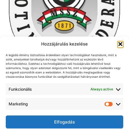
Hozzájárulás kezelése
A legjobb élmény biztosítása érdekében olyan technológiákat használunk, mint a
sütik, amelyekkel tárolhatjuk és/vagy hozzáférhetünk az eszközön lévő
információkhoz. Ezekhez a technológiákhoz való hozzájárulás lehetővé teszi
számunkra, hogy olyan adatokat dolgozzunk fel, mint a böngészési viselkedés vagy
az egyedi azonosítók ezen a weboldalon. A hozzájárulás megtagadása vagy
visszavonása bizonyos funkciókat és szolgáltatásokat hátrányosan érinthet.
Funkcionális
Always active
Jelen honlap kiadója a Magyar Elöltöltő-Fegyveres
Lövészek Szövetsége Egyesület
A honlapon közzétett cikkek, alkotások, egyéb szerzői
Marketing
Market
művek csak a szerző, illetve a kiadó írásbeli
engedélyével többszörözhetőek, közvetíthetőek a
nyilvánosság felé, tehetőek nyilvánosság számára
Elfogadás
hozzáférhetővé a sajtóban [Szjt. 36. § (2)]. Ez a