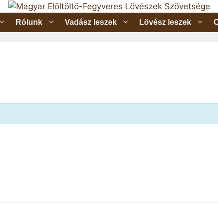
Rólunk
Vadász leszek
Lövész leszek
O