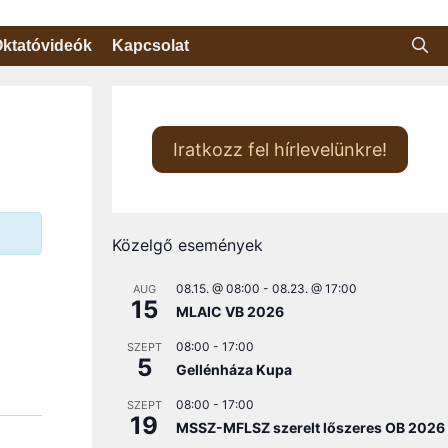
ktatóvideók
Kapcsolat
Iratkozz fel hírlevelünkre!
Közelgő események
08.15. @ 08:00
-
08.23. @ 17:00
AUG
15
MLAIC VB 2026
08:00
-
17:00
SZEPT
5
Gellénháza Kupa
08:00
-
17:00
SZEPT
19
MSSZ-MFLSZ szerelt lőszeres OB 2026