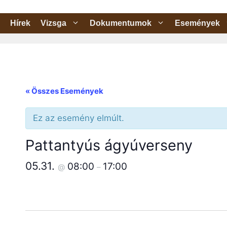
Kilépés
a
Hírek
Vizsga
Dokumentumok
Események
tartalomba
« Összes Események
Ez az esemény elmúlt.
Pattantyús ágyúverseny
05.31.
08:00
17:00
@
–