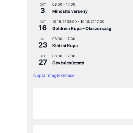
08:00
-
17:00
OKT
3
Minősítő verseny
10.16. @ 08:00
-
10.18. @ 17:00
OKT
16
Goldrein Kupa – Olaszország
08:00
-
17:00
OKT
23
Kinizsi Kupa
08:00
-
17:00
DEC
27
Óév búcsúztató
Naptár megtekintése