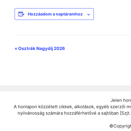
Hozzáadom a naptáramhoz
E
«
Osztrák Nagydíj 2026
s
e
m
é
n
Jelen hon
A honlapon közzétett cikkek, alkotások, egyéb szerzői mű
y
nyilvánosság számára hozzáférhetővé a sajtóban [Szjt. 36
n
©Copyrigh
a