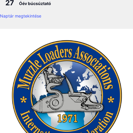
27
Óév búcsúztató
Naptár megtekintése