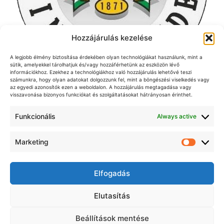
Hozzájárulás kezelése
A legjobb élmény biztosítása érdekében olyan technológiákat használunk, mint a
sütik, amelyekkel tárolhatjuk és/vagy hozzáférhetünk az eszközön lévő
információkhoz. Ezekhez a technológiákhoz való hozzájárulás lehetővé teszi
számunkra, hogy olyan adatokat dolgozzunk fel, mint a böngészési viselkedés vagy
az egyedi azonosítók ezen a weboldalon. A hozzájárulás megtagadása vagy
visszavonása bizonyos funkciókat és szolgáltatásokat hátrányosan érinthet.
Funkcionális
Always active
Jelen honlap kiadója a Magyar Elöltöltő-Fegyveres
Lövészek Szövetsége Egyesület
A honlapon közzétett cikkek, alkotások, egyéb szerzői
Marketing
Market
művek csak a szerző, illetve a kiadó írásbeli
engedélyével többszörözhetőek, közvetíthetőek a
nyilvánosság felé, tehetőek nyilvánosság számára
Elfogadás
hozzáférhetővé a sajtóban [Szjt. 36. § (2)]. Ez a
nyilatkozat a szerzői jogról szóló 1999. Évi LXXVI.
Elutasítás
Törvény 36. § (2) bekezdésében foglaltak szerinti tiltó
nyilatkozatnak minősül.
Beállítások mentése