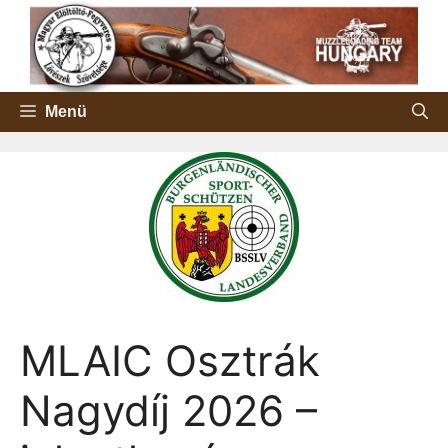
Kilépés
a
tartalomba
Menü
MLAIC Osztrák
Nagydíj 2026 –