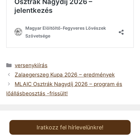
Kategória
versenykiírás
Zalaegerszeg Kupa 2026 – eredmények
MLAIC Osztrák Nagydíj 2026 – program és
lőállásbeosztás -frissült!
Iratkozz fel hírlevelünkre!