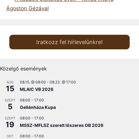
Ágoston Gézával
Iratkozz fel hírlevelünkre!
Közelgő események
08.15. @ 08:00
-
08.23. @ 17:00
AUG
15
MLAIC VB 2026
08:00
-
17:00
SZEPT
5
Gellénháza Kupa
08:00
-
17:00
SZEPT
19
MSSZ-MFLSZ szerelt lőszeres OB 2026
08:00
-
17:00
OKT