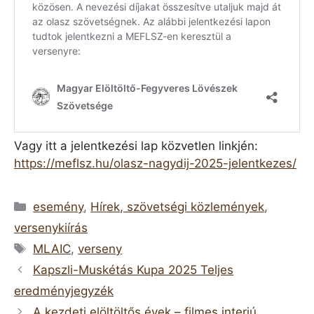
Vagy itt a jelentkezési lap közvetlen linkjén:
https://meflsz.hu/olasz-nagydij-2025-jelentkezes/
Kategória
esemény
,
Hírek, szövetségi közlemények
,
versenykiírás
Címkék
MLAIC
,
verseny
Kapszli-Muskétás Kupa 2025 Teljes
eredményjegyzék
A kezdeti elöltöltős évek – filmes interjú