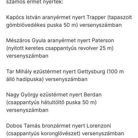
számos érmet nyertek:
Kapócs István aranyérmet nyert Trapper (tapaszolt
gömblövedékes puska 50 m) versenyszámban
Mészáros Gyula aranyérmet nyert Paterson
(nyitott keretes csappantyús revolver 25 m)
versenyszámban
Tar Mihály ezüstérmet nyert Gettysburg (100 m
álló hadipuska) versenyszámban
Nagy György ezüstérmet nyert Berdan
(csappantyús hátultöltő puska 50 m)
versenyszámban
Dobos Tamás bronzérmet nyert Lorenzoni
(csappantyús koronglövészet) versenyszámban