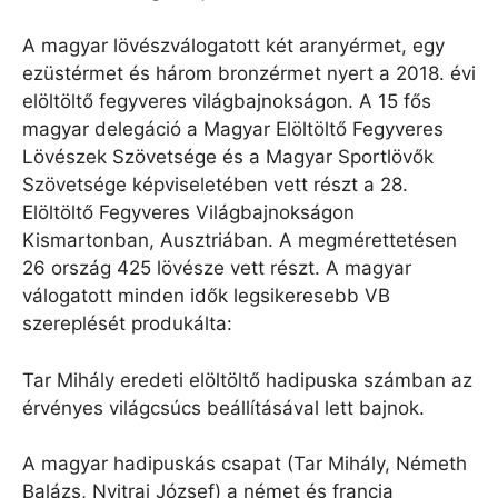
A magyar lövészválogatott két aranyérmet, egy
ezüstérmet és három bronzérmet nyert a 2018. évi
elöltöltő fegyveres világbajnokságon. A 15 fős
magyar delegáció a Magyar Elöltöltő Fegyveres
Lövészek Szövetsége és a Magyar Sportlövők
Szövetsége képviseletében vett részt a 28.
Elöltöltő Fegyveres Világbajnokságon
Kismartonban, Ausztriában. A megmérettetésen
26 ország 425 lövésze vett részt. A magyar
válogatott minden idők legsikeresebb VB
szereplését produkálta:
Tar Mihály eredeti elöltöltő hadipuska számban az
érvényes világcsúcs beállításával lett bajnok.
A magyar hadipuskás csapat (Tar Mihály, Németh
Balázs, Nyitrai József) a német és francia