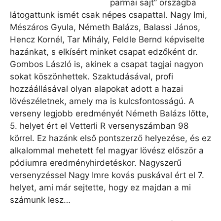
parmai sajt” országba
látogattunk ismét csak népes csapattal. Nagy Imi,
Mészáros Gyula, Németh Balázs, Balassi János,
Hencz Kornél, Tar Mihály, Feldle Bernd képviselte
hazánkat, s elkísért minket csapat edzőként dr.
Gombos László is, akinek a csapat tagjai nagyon
sokat köszönhettek. Szaktudásával, profi
hozzáállásával olyan alapokat adott a hazai
lövészéletnek, amely ma is kulcsfontosságú. A
verseny legjobb eredményét Németh Balázs lőtte,
5. helyet ért el Vetterli R versenyszámban 98
körrel. Ez hazánk első pontszerző helyezése, és ez
alkalommal mehetett fel magyar lövész először a
pódiumra eredményhirdetéskor. Nagyszerű
versenyzéssel Nagy Imre kovás puskával ért el 7.
helyet, ami már sejtette, hogy ez majdan a mi
számunk lesz…