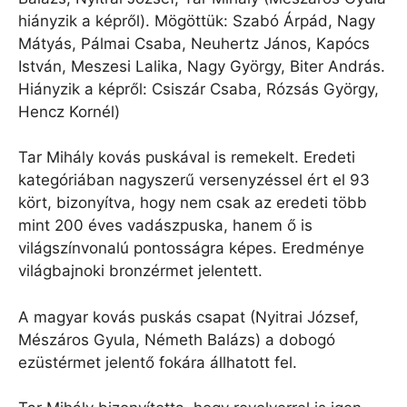
hiányzik a képről). Mögöttük: Szabó Árpád, Nagy
Mátyás, Pálmai Csaba, Neuhertz János, Kapócs
István, Meszesi Lalika, Nagy György, Biter András.
Hiányzik a képről: Csiszár Csaba, Rózsás György,
Hencz Kornél)
Tar Mihály kovás puskával is remekelt. Eredeti
kategóriában nagyszerű versenyzéssel ért el 93
kört, bizonyítva, hogy nem csak az eredeti több
mint 200 éves vadászpuska, hanem ő is
világszínvonalú pontosságra képes. Eredménye
világbajnoki bronzérmet jelentett.
A magyar kovás puskás csapat (Nyitrai József,
Mészáros Gyula, Németh Balázs) a dobogó
ezüstérmet jelentő fokára állhatott fel.