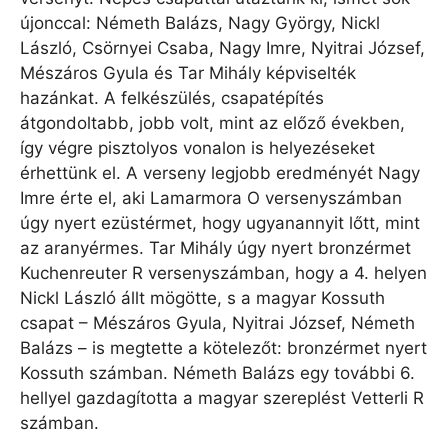
újonccal: Németh Balázs, Nagy György, Nickl
László, Csörnyei Csaba, Nagy Imre, Nyitrai József,
Mészáros Gyula és Tar Mihály képviselték
hazánkat. A felkészülés, csapatépítés
átgondoltabb, jobb volt, mint az előző években,
így végre pisztolyos vonalon is helyezéseket
érhettünk el. A verseny legjobb eredményét Nagy
Imre érte el, aki Lamarmora O versenyszámban
úgy nyert ezüstérmet, hogy ugyanannyit lőtt, mint
az aranyérmes. Tar Mihály úgy nyert bronzérmet
Kuchenreuter R versenyszámban, hogy a 4. helyen
Nickl László állt mögötte, s a magyar Kossuth
csapat – Mészáros Gyula, Nyitrai József, Németh
Balázs – is megtette a kötelezőt: bronzérmet nyert
Kossuth számban. Németh Balázs egy további 6.
hellyel gazdagította a magyar szereplést Vetterli R
számban.