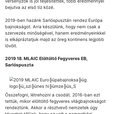
versenyzők is jól teljesítettek, több eredménnyel
bejutva az első tíz közé.
2019-ben hazánk Sarlóspusztán rendez Európa
bajnokságot. Arra készülünk, hogy nem csak a
szervezés minőségével, hanem eredményeinkkel
is elkápráztatjuk majd az öreg kontinens legjobb
lövőit.
2019 18. MLAIC Elöltöltő Fegyveres EB,
Sarlóspuszta
Összefogni, létrehozni a csodát. 2016-ban ezt
tettük, mikor elöltöltő fegyveres világbajnokságot
rendeztünk. Akkor a résztvevő nemzetek úgy
távoztak tőlünk, hogy az volt a nemzetközi