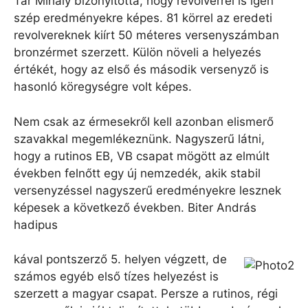
Tar Mihály bizonyította, hogy revolverrel is igen
szép eredményekre képes. 81 körrel az eredeti
revolvereknek kiírt 50 méteres versenyszámban
bronzérmet szerzett. Külön növeli a helyezés
értékét, hogy az első és második versenyző is
hasonló köregységre volt képes.
Nem csak az érmesekről kell azonban elismerő
szavakkal megemlékeznünk. Nagyszerű látni,
hogy a rutinos EB, VB csapat mögött az elmúlt
években felnőtt egy új nemzedék, akik stabil
versenyzéssel nagyszerű eredményekre lesznek
képesek a következő években. Biter András
hadipus
kával pontszerző 5. helyen végzett, de
számos egyéb első tízes helyezést is
szerzett a magyar csapat. Persze a rutinos, régi