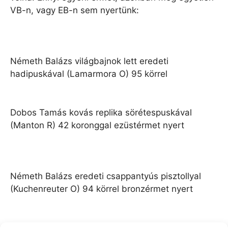
VB-n, vagy EB-n sem nyertünk:
Németh Balázs világbajnok lett eredeti
hadipuskával (Lamarmora O) 95 körrel
Dobos Tamás kovás replika sörétespuskával
(Manton R) 42 koronggal ezüstérmet nyert
Németh Balázs eredeti csappantyús pisztollyal
(Kuchenreuter O) 94 körrel bronzérmet nyert