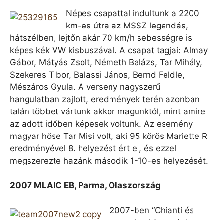
Népes csapattal indultunk a 2200
km-es útra az MSSZ legendás,
hátszélben, lejtőn akár 70 km/h sebességre is
képes kék VW kisbuszával. A csapat tagjai: Almay
Gábor, Mátyás Zsolt, Németh Balázs, Tar Mihály,
Szekeres Tibor, Balassi János, Bernd Feldle,
Mészáros Gyula. A verseny nagyszerű
hangulatban zajlott, eredmények terén azonban
talán többet vártunk akkor magunktól, mint amire
az adott időben képesek voltunk. Az esemény
magyar hőse Tar Misi volt, aki 95 körös Mariette R
eredményével 8. helyezést ért el, és ezzel
megszerezte hazánk második 1-10-es helyezését.
2007 MLAIC EB, Parma, Olaszország
2007-ben “Chianti és