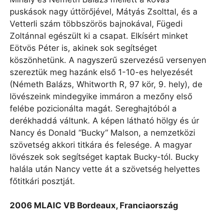
puskások nagy úttörőjével, Mátyás Zsolttal, és a
Vetterli szám többszörös bajnokával, Fügedi
Zoltánnal egészült ki a csapat. Elkísért minket
Eötvös Péter is, akinek sok segítséget
köszönhetünk. A nagyszerű szervezésű versenyen
szereztük meg hazánk első 1-10-es helyezését
(Németh Balázs, Whitworth R, 97 kör, 9. hely), de
lövészeink mindegyike immáron a mezőny első
felébe pozicionálta magát. Sereghajtóból a
derékhaddá váltunk. A képen látható hölgy és úr
Nancy és Donald “Bucky” Malson, a nemzetközi
szövetség akkori titkára és felesége. A magyar
lövészek sok segítséget kaptak Bucky-tól. Bucky
halála után Nancy vette át a szövetség helyettes
főtitkári posztját.
2006 MLAIC VB Bordeaux, Franciaország