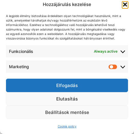
Hozzájárulás kezelése
Németh Balázs replika kovás puskával
(Pennsylvania R) 97 körrel bronzérmet nyert
A legjobb élmény biztosítása érdekében olyan technológiákat használunk, mint a
sütik, amelyekkel tárolhatjuk és/vagy hozzáférhetünk az eszközön lévő
információkhoz. Ezekhez a technológiákhoz való hozzájárulás lehetővé teszi
számunkra, hogy olyan adatokat dolgozzunk fel, mint a böngészési viselkedés vagy
az egyedi azonosítók ezen a weboldalon. A hozzájárulás megtagadása vagy
A magyar hadipuska csapat (Németh Balázs, Tar
visszavonása bizonyos funkciókat és szolgáltatásokat hátrányosan érinthet.
Mihály, Nagy György, Enfield versenyszám)
Funkcionális
Always active
bronzérmet nyert
Marketing
A teljes eredménylista itt érhető el!
Market
30. MLAIC Elöltöltő Fegyveres Világbajnokság –
Elfogadás
Valeggio Sul Minicio, Olaszország, 2024
Elutasítás
Hét érmet nyert a Magyar Elöltöltő Fegyveres
Beállítások mentése
Lövészek Szövetsége és Magyar Sportlövők
Szövetsége közös elöltöltő fegyveres válogatottja
az Olaszországban, Valeggio sul Mincio városban
Cookie policy