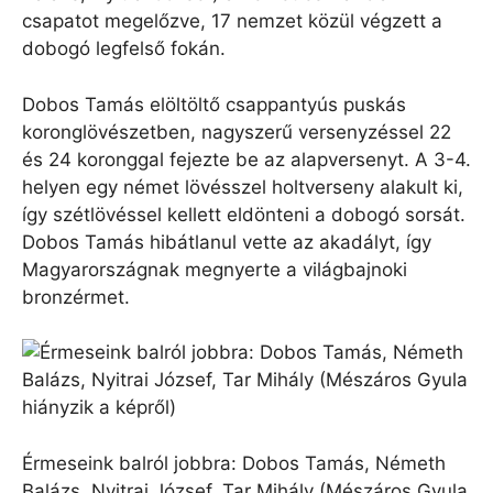
csapatot megelőzve, 17 nemzet közül végzett a
dobogó legfelső fokán.
Dobos Tamás elöltöltő csappantyús puskás
koronglövészetben, nagyszerű versenyzéssel 22
és 24 koronggal fejezte be az alapversenyt. A 3-4.
helyen egy német lövésszel holtverseny alakult ki,
így szétlövéssel kellett eldönteni a dobogó sorsát.
Dobos Tamás hibátlanul vette az akadályt, így
Magyarországnak megnyerte a világbajnoki
bronzérmet.
Érmeseink balról jobbra: Dobos Tamás, Németh
Balázs, Nyitrai József, Tar Mihály (Mészáros Gyula