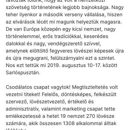
szövetség történetének legjobb bajnoksága. Nagy
teher ilyenkor a második verseny vállalása, hiszen
az elvárások lécét mi magunk helyeztük magasra.
De van Európa közepén egy kicsi nemzet, nagy
történelemmel, erős tradíciókkal, keserédes
dalokkal és nagy, vendégszerető szívvel,
amelynek elöltöltő fegyveres lövészei képesek újra
és újra megugrani, felülszárnyalni ezt a szintet.
Nos ezt tettük mi 2019. augusztus 10-17. között
Sarlóspusztán.
Csodálatos csapat vagytok! Megtiszteltetés volt
vezetni titeket! Felelős, döntésképes, felkészült
szervező, lövészetvezető, értékelő és
adminisztratív, valamint marketing csapat tette
emlékezetessé a hetet 19 nemzet 270 lövésze
számára, akik összesen 1308 alkalommal álltak