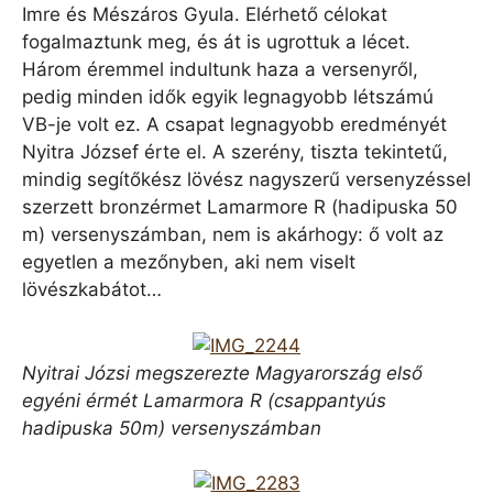
Imre és Mészáros Gyula. Elérhető célokat
fogalmaztunk meg, és át is ugrottuk a lécet.
Három éremmel indultunk haza a versenyről,
pedig minden idők egyik legnagyobb létszámú
VB-je volt ez. A csapat legnagyobb eredményét
Nyitra József érte el. A szerény, tiszta tekintetű,
mindig segítőkész lövész nagyszerű versenyzéssel
szerzett bronzérmet Lamarmore R (hadipuska 50
m) versenyszámban, nem is akárhogy: ő volt az
egyetlen a mezőnyben, aki nem viselt
lövészkabátot…
Nyitrai Józsi megszerezte Magyarország első
egyéni érmét Lamarmora R (csappantyús
hadipuska 50m) versenyszámban