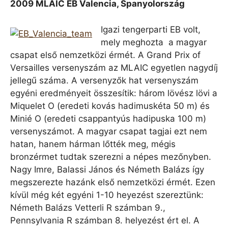
2009 MLAIC EB Valencia, Spanyolország
Igazi tengerparti EB volt,
mely meghozta a magyar
csapat első nemzetközi érmét. A Grand Prix of
Versailles versenyszám az MLAIC egyetlen nagydíj
jellegű száma. A versenyzők hat versenyszám
egyéni eredményeit összesítik: három lövész lövi a
Miquelet O (eredeti kovás hadimuskéta 50 m) és
Minié O (eredeti csappantyús hadipuska 100 m)
versenyszámot. A magyar csapat tagjai ezt nem
hatan, hanem hárman lőtték meg, mégis
bronzérmet tudtak szerezni a népes mezőnyben.
Nagy Imre, Balassi János és Németh Balázs így
megszerezte hazánk első nemzetközi érmét. Ezen
kívül még két egyéni 1-10 heyezést szereztünk:
Németh Balázs Vetterli R számban 9.,
Pennsylvania R számban 8. helyezést ért el. A