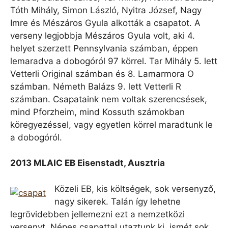
Tóth Mihály, Simon László, Nyitra József, Nagy
Imre és Mészáros Gyula alkották a csapatot. A
verseny legjobbja Mészáros Gyula volt, aki 4.
helyet szerzett Pennsylvania számban, éppen
lemaradva a dobogóról 97 körrel. Tar Mihály 5. lett
Vetterli Original számban és 8. Lamarmora O
számban. Németh Balázs 9. lett Vetterli R
számban. Csapataink nem voltak szerencsések,
mind Pforzheim, mind Kossuth számokban
köregyezéssel, vagy egyetlen körrel maradtunk le
a dobogóról.
2013 MLAIC EB Eisenstadt, Ausztria
Közeli EB, kis költségek, sok versenyző,
nagy sikerek. Talán így lehetne
legrövidebben jellemezni ezt a nemzetközi
versenyt. Népes csapattal utaztunk ki, ismét sok