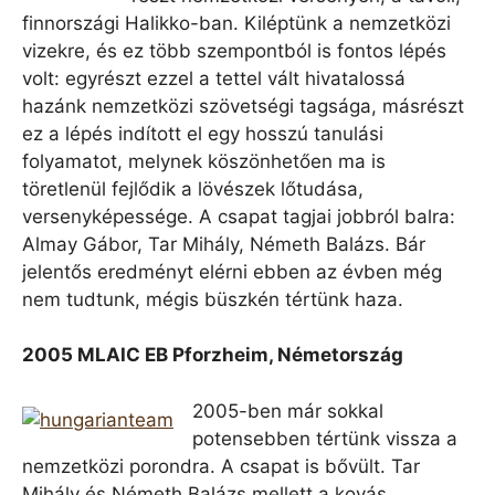
finnországi Halikko-ban. Kiléptünk a nemzetközi
vizekre, és ez több szempontból is fontos lépés
volt: egyrészt ezzel a tettel vált hivatalossá
hazánk nemzetközi szövetségi tagsága, másrészt
ez a lépés indított el egy hosszú tanulási
folyamatot, melynek köszönhetően ma is
töretlenül fejlődik a lövészek lőtudása,
versenyképessége. A csapat tagjai jobbról balra:
Almay Gábor, Tar Mihály, Németh Balázs. Bár
jelentős eredményt elérni ebben az évben még
nem tudtunk, mégis büszkén tértünk haza.
2005 MLAIC EB Pforzheim, Németország
2005-ben már sokkal
potensebben tértünk vissza a
nemzetközi porondra. A csapat is bővült. Tar
Mihály és Németh Balázs mellett a kovás