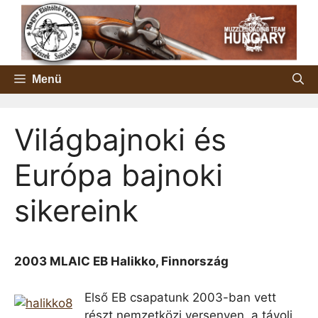
Kilépés
a
tartalomba
Menü
Világbajnoki és
Európa bajnoki
sikereink
2003 MLAIC EB Halikko, Finnország
Első EB csapatunk 2003-ban vett
részt nemzetközi versenyen, a távoli,