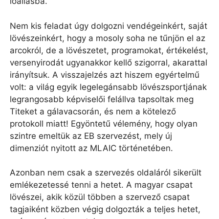
lőállásba.
Nem kis feladat úgy dolgozni vendégeinkért, saját
lövészeinkért, hogy a mosoly soha ne tűnjön el az
arcokról, de a lövészetet, programokat, értékelést,
versenyirodát ugyanakkor kellő szigorral, akarattal
irányítsuk. A visszajelzés azt hiszem egyértelmű
volt: a világ egyik legelegánsabb lövészsportjának
legrangosabb képviselői felállva tapsoltak meg
Titeket a gálavacsorán, és nem a kötelező
protokoll miatt! Egyöntetű vélemény, hogy olyan
szintre emeltük az EB szervezést, mely új
dimenziót nyitott az MLAIC történetében.
Azonban nem csak a szervezés oldaláról sikerült
emlékezetessé tenni a hetet. A magyar csapat
lövészei, akik közül többen a szervező csapat
tagjaiként közben végig dolgozták a teljes hetet,