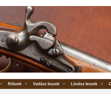
Rólunk
Vadász leszek
Lövész leszek
O