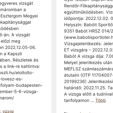
fegyveres vizsgát
Rendőr-Főkapitányságg
Komáromban a
együttműködésben. Viz
Esztergom Megyei
időpontja: 2022.12.02. 
kapitánysággal
Helyszín: Babóti Sportlő
ködésben
9351 Babót HRSZ 014/
8-án. A vizsgát
(www.babotisportloter.
 előzi meg
Vizsgajelentkezés: Jele
n 2022.12.05-06.
ET vizsgára – 2022.12.0
n a Kapszli
Babót A vizsga díja: 7.0
ében. Részletek és
Melyet jelentkezés után
s a link-re kattintva:
MEFLSZ számlaszámára 
szli.hu/eloltolto-
átutalni (OTP 11704007
-lovesz-es-
20199236) Jelentkezési
nfolyam-budapesten-
határidő: 2022.11.25. T
ember-5-6-vizsga-
A vizsga előtt a tudniva
marom/
tanfolyamon …
Több
a
y
,
vizsga