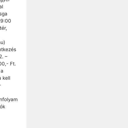
al
sga
09:00
tér,
2
hu)
ntkezés
2. –
00,- Ft.
 a
kell
-
anfolyam
lók