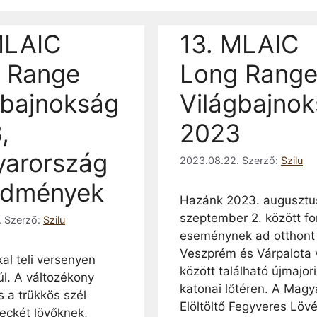
MLAIC
13. MLAIC
 Range
Long Rang
gbajnokság
Világbajno
,
2023
arország
2023.08.22.
Szerző:
Szilu
edmények
Hazánk 2023. augusztu
szeptember 2. között fo
.
Szerző:
Szilu
eseménynek ad otthont
Veszprém és Várpalota 
al teli versenyen
között található újmajori
úl. A változékony
katonai lőtéren. A Magy
s a trükkös szél
Elöltöltő Fegyveres Löv
leckét lövőknek,