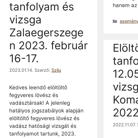
tanfolyam és
hanem az
vizsga
Kategóri
esemén
Zalaegerszege
n 2023. február
Elölt
16-17.
tanf
12.0
2023.01.14.
Szerző:
Szilu
vizs
Kedves leendő elöltöltő
fegyveres lövész és
Kom
vadásztársak! A jelenleg
2022
hatályos jogszabályok alapján
elöltöltő fegyveres lövész és
2022.11.07.
vadász hatósági vizsgát és
tanfolyamot tartunk, 2023.