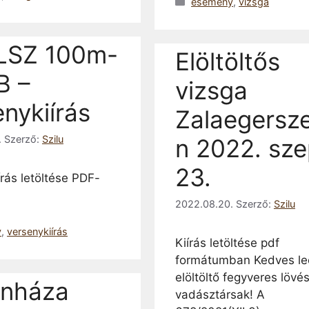
Kategória
esemény
,
vizsga
LSZ 100m-
Elöltöltős
B –
vizsga
nykiírás
Zalaegersz
.
Szerző:
Szilu
n 2022. sze
23.
rás letöltése PDF-
2022.08.20.
Szerző:
Szilu
a
y
,
versenykiírás
Kiírás letöltése pdf
formátumban Kedves l
elöltöltő fegyveres lövé
énháza
vadásztársak! A