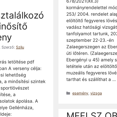
678/2021(XII.3)
kormányrendelettel mód
sztalálkozó
253/ 2004. rendelet ala
elöltöltő fegyveres lövé
inősítő
vadász hatósági vizsgát
tanfolyamot tartunk, 20
eny
szeptember 22-23.-én
Zalaegerszegen az Eber
.
Szerző:
Szilu
úti lőtéren. (Zalaegersz
Ebergényi u 45) amely s
rás letöltése pdf
letétele után az elöltöltő
an A verseny célja:
muzeális fegyveres lövé
si lehetőség
tarthat és szállíthat a 
a, a minősítési szintek
 sportlövészet
Kategória
esemény
,
vizsga
ítése, a
solatok ápolása. A
elye Gellénháza,
MEFLSZ OB
 Ideje: