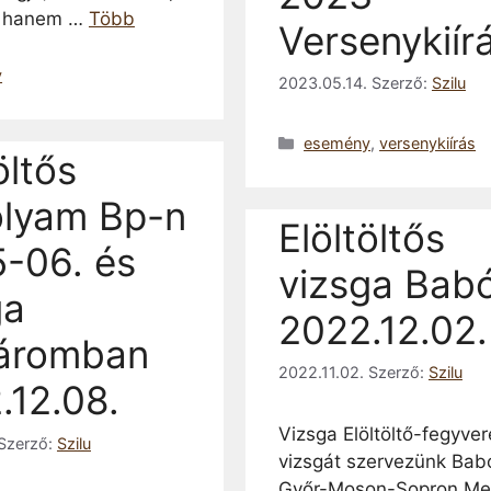
 hanem …
Több
Versenykiír
a
y
2023.05.14.
Szerző:
Szilu
Kategória
esemény
,
versenykiírás
öltős
olyam Bp-n
Elöltöltős
5-06. és
vizsga Bab
ga
2022.12.02.
áromban
2022.11.02.
Szerző:
Szilu
.12.08.
Vizsga Elöltöltő-fegyver
Szerző:
Szilu
vizsgát szervezünk Bab
Győr-Moson-Sopron Me