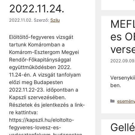
2022.11.24.
MEF
2022.11.02.
Szerző:
Szilu
es O
Elöltöltő-fegyveres vizsgát
tartunk Komáromban a
verse
Komárom-Esztergom Megyei
Rendőr-Főkapitánysággal
2022.09.09
együttműködésben 2022.
11.24-én. A vizsgát tanfolyam
Versenykií
előzi meg Budapesten
ben.
2022.11.22-23. időpontban a
Kapszli szervezésében.
Kategóri
esemén
Részletek és jelentkezés a link-
re kattintva:
https://kapszli.hu/eloltolto-
Gell
fegyveres-lovesz-es-