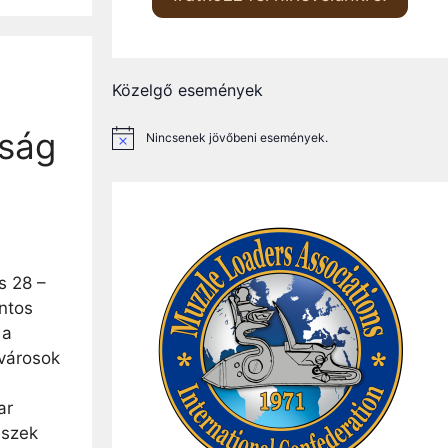
Közelgő események
e
kság
Nincsenek jövőbeni események.
N
o
t
i
c
e
s 28 –
ntos
 a
városok
ar
észek