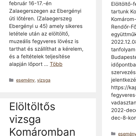
február 16-17.-én
Elöltöltő-
Zalaegerszegen az Ebergényi
tartunk 
úti lőtéren. (Zalaegerszeg
Komárom-
Ebergényi u 45) amely sikeres
Rendőr-Fő
letétele után az elöltöltő,
együttmű
muzeális fegyveres lövész is
2022.12.0
tarthat és szállíthat a kérelem,
tanfolyam
és a feltételek teljesítése
Budapeste
alapján lőport …
Több
időpontba
szervezés
jelentkezé
Kategória
esemény
,
vizsga
https://kap
fegyveres
vadaszta
Elöltöltős
2022-dec
vizsga
dec-8-ko
Komáromban
Kategóri
esemén