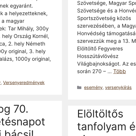
Szövetsége, Magyar Spo
nek egyaránt.
Szövetsége és a Honvé
nk a helyezetteknek,
Sportszövetség közös
 a magyar
szervezésében, a Magy
k: Tar Mihály, 300y
Honvédség támogatásá
3. hely Ország Kornél,
szervezzük meg a 13. 
ica, 2. hely Németh
Elöltöltő Fegyveres
0y original, 3. hely
Hosszútávlövész
lázs, 1000y original,
Világbajnokságot. Az 
során 270 – …
Több
a
y
,
Versenyeredmények
Kategória
esemény
,
versenykiírás
og 70.
Elöltöltős
etésnapot
tanfolyam é
 bácsi!