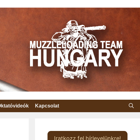
ktatóvideók
Kapcsolat
Iratkozz fel hírlevelünkre!