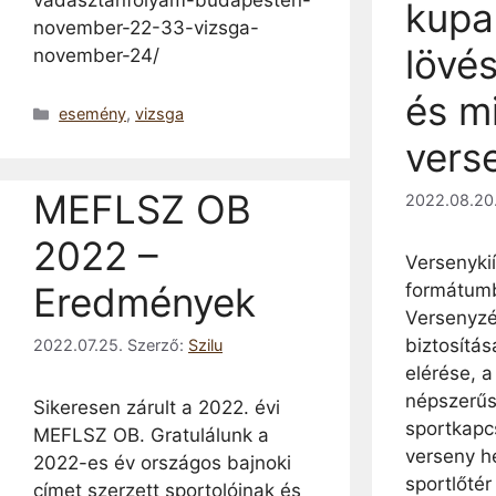
vadasztanfolyam-budapesten-
kupa
november-22-33-vizsga-
lövé
november-24/
és m
Kategória
esemény
,
vizsga
vers
MEFLSZ OB
2022.08.20
2022 –
Versenykií
formátumb
Eredmények
Versenyzé
biztosítás
2022.07.25.
Szerző:
Szilu
elérése, a
népszerűs
Sikeresen zárult a 2022. évi
sportkapc
MEFLSZ OB. Gratulálunk a
verseny h
2022-es év országos bajnoki
sportlőtér
címet szerzett sportolóinak és