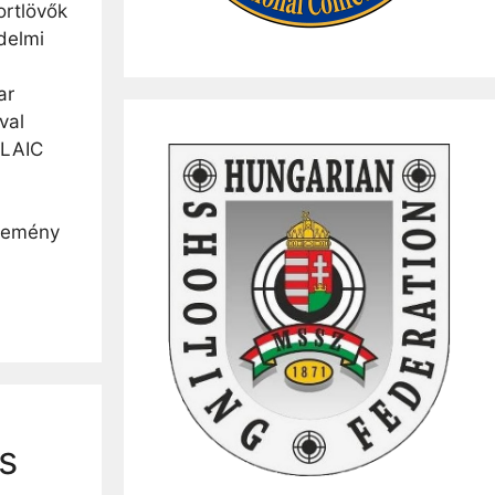
rtlövők
delmi
ar
val
MLAIC
esemény
s