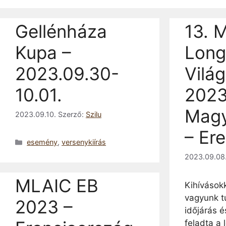
Gellénháza
13. 
Kupa –
Long
2023.09.30-
Vilá
10.01.
2023
Magy
2023.09.10.
Szerző:
Szilu
– Er
Kategória
esemény
,
versenykiírás
2023.09.08
MLAIC EB
Kihívásokk
vagyunk t
2023 –
időjárás é
feladta a 