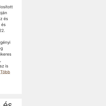
osított
pján
sz és
 és
22.
gényi
eg
ikeres
,
sz is
…
Több
 és