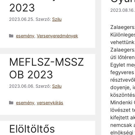
2023
2023.08.16.
2023.06.25.
Szerző:
Szilu
Zalaegers
Különleg
Kategória
esemény
,
Versenyeredmények
vehettünk
Zalaegers
úti lőtére
MEFLSZ-MSSZ
Egylet meg
OB 2023
fegyveres 
résztvevő
2023.06.06.
Szerző:
Szilu
doyenje, 
köszöntés
Mindenki G
Kategória
esemény
,
versenykiírás
lövészet t
kifejtett a
nemcsak 
Elöltöltős
elnökségi 