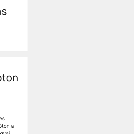
ás
óton
es
óton a
gyei