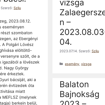
vizsga
Szerző:
Szilu
Zalaegersz
n –
zeg, 2023.08.12.
es eseményen
2023.08.03
 részt szombaton
zegen, az Ebergényi
04.
n. A Polgári Lövész
hívása elöltöltő-
2023.07.14.
Szerző:
Szilu
versenyre szólt, de a
k igazából a lövészek
Kategória
esemény
,
vizsga
id. Nagy György
ére érkeztek.
yuri bácsiját, aki a
Balaton
erén évtizedek óta
ktivitása miatt
Bajnokság
a MEFLSZ (melynek
2023 –
tagja) berkein belül,