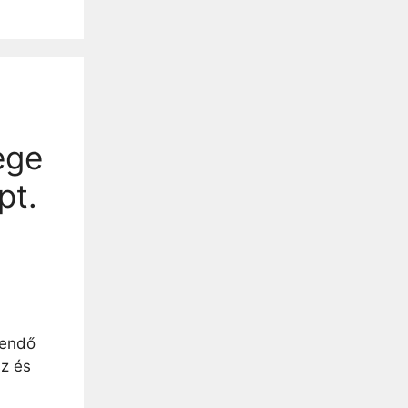
ege
pt.
eendő
sz és