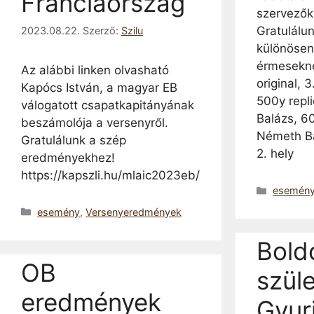
Franciaország
szervezők
Gratulálu
2023.08.22.
Szerző:
Szilu
különösen
érmesekne
Az alábbi linken olvasható
original, 
Kapócs István, a magyar EB
500y repl
válogatott csapatkapitányának
Balázs, 60
beszámolója a versenyről.
Németh Ba
Gratulálunk a szép
2. hely
eredményekhez!
https://kapszli.hu/mlaic2023eb/
Kategóri
esemén
Kategória
esemény
,
Versenyeredmények
Bold
OB
szül
eredmények
Gyuri