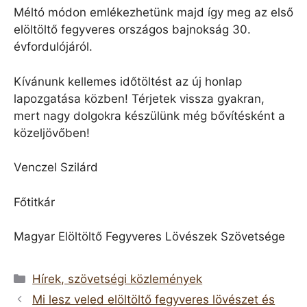
Méltó módon emlékezhetünk majd így meg az első
elöltöltő fegyveres országos bajnokság 30.
évfordulójáról.
Kívánunk kellemes időtöltést az új honlap
lapozgatása közben! Térjetek vissza gyakran,
mert nagy dolgokra készülünk még bővítésként a
közeljövőben!
Venczel Szilárd
Főtitkár
Magyar Elöltöltő Fegyveres Lövészek Szövetsége
Kategória
Hírek, szövetségi közlemények
Mi lesz veled elöltöltő fegyveres lövészet és