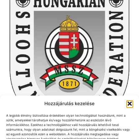
Hozzájárulás kezelése
A legjobb élmény biztosítása érdekében olyan technológiákat használunk, mint a
sütik, amelyekkel tárolhatjuk és/vagy hozzáférhetünk az eszközön lévő
információkhoz. Ezekhez a technológiákhoz való hozzájárulás lehetővé teszi
számunkra, hogy olyan adatokat dolgozzunk fel, mint a böngészési viselkedés vagy
az egyedi azonosítók ezen a weboldalon. A hozzájárulás megtagadása vagy
visszavonása bizonyos funkciókat és szolgáltatásokat hátrányosan érinthet.