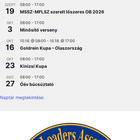
08:00
-
17:00
SZEPT
19
MSSZ-MFLSZ szerelt lőszeres OB 2026
08:00
-
17:00
OKT
3
Minősítő verseny
10.16. @ 08:00
-
10.18. @ 17:00
OKT
16
Goldrein Kupa – Olaszország
08:00
-
17:00
OKT
23
Kinizsi Kupa
08:00
-
17:00
DEC
27
Óév búcsúztató
Naptár megtekintése