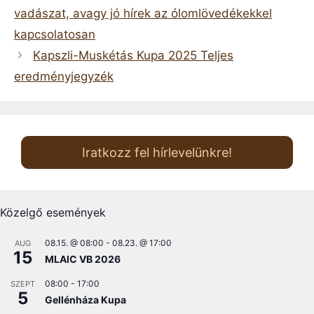
vadászat, avagy jó hírek az ólomlövedékekkel
kapcsolatosan
Kapszli-Muskétás Kupa 2025 Teljes
eredményjegyzék
Iratkozz fel hírlevelünkre!
Közelgő események
08.15. @ 08:00
-
08.23. @ 17:00
AUG
15
MLAIC VB 2026
08:00
-
17:00
SZEPT
5
Gellénháza Kupa