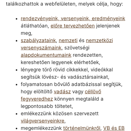
találkozhattok a webfelületen, melyek célja, hogy:
rendezvényeink, versenyeink, eredményeink
átláthatóan,
előre tervezhetően
jelenjenek
meg,
szabályzataink
,
nemzeti
és
nemzetközi
versenyszámaink
, szövetségi
alapdokumentumaink
rendezetten,
kereshetően legyenek elérhetőek,
lényegre törő rövid cikkekkel, videókkal
segítsük lövész- és vadásztársainkat,
folyamatosan bővülő adatbázissal segítjük,
hogy elöltöltő
vadász
vagy
céllövő
fegyveredhez
könnyen megtaláld a
legpontosabb töltetet,
emlékezzünk közösen szervezett
világversenyeinkre
,
megemlékezzünk
történelmünkről
,
VB és EB