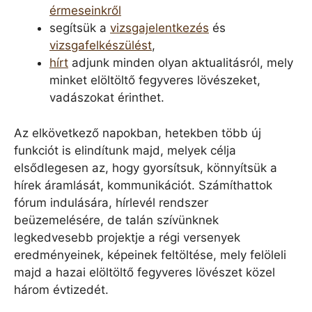
érmeseinkről
segítsük a
vizsgajelentkezés
és
vizsgafelkészülést
,
hírt
adjunk minden olyan aktualitásról, mely
minket elöltöltő fegyveres lövészeket,
vadászokat érinthet.
Az elkövetkező napokban, hetekben több új
funkciót is elindítunk majd, melyek célja
elsődlegesen az, hogy gyorsítsuk, könnyítsük a
hírek áramlását, kommunikációt. Számíthattok
fórum indulására, hírlevél rendszer
beüzemelésére, de talán szívünknek
legkedvesebb projektje a régi versenyek
eredményeinek, képeinek feltöltése, mely felöleli
majd a hazai elöltöltő fegyveres lövészet közel
három évtizedét.