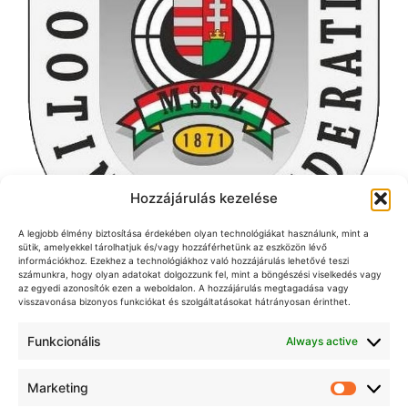
Hozzájárulás kezelése
A legjobb élmény biztosítása érdekében olyan technológiákat használunk, mint a
sütik, amelyekkel tárolhatjuk és/vagy hozzáférhetünk az eszközön lévő
információkhoz. Ezekhez a technológiákhoz való hozzájárulás lehetővé teszi
számunkra, hogy olyan adatokat dolgozzunk fel, mint a böngészési viselkedés vagy
az egyedi azonosítók ezen a weboldalon. A hozzájárulás megtagadása vagy
visszavonása bizonyos funkciókat és szolgáltatásokat hátrányosan érinthet.
Funkcionális
Always active
Jelen honlap kiadója a Magyar Elöltöltő-Fegyveres
Lövészek Szövetsége Egyesület
A honlapon közzétett cikkek, alkotások, egyéb szerzői
Marketing
Market
művek csak a szerző, illetve a kiadó írásbeli