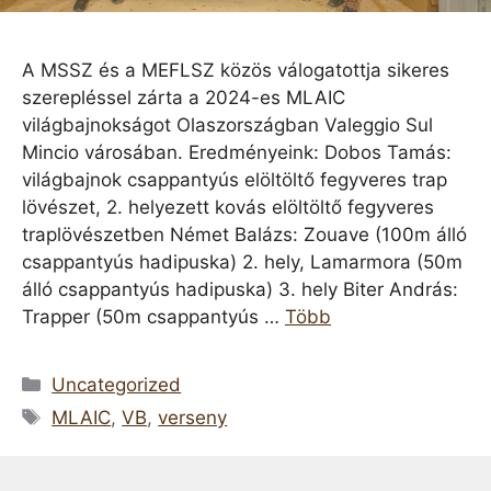
A MSSZ és a MEFLSZ közös válogatottja sikeres
szerepléssel zárta a 2024-es MLAIC
világbajnokságot Olaszországban Valeggio Sul
Mincio városában. Eredményeink: Dobos Tamás:
világbajnok csappantyús elöltöltő fegyveres trap
lövészet, 2. helyezett kovás elöltöltő fegyveres
traplövészetben Német Balázs: Zouave (100m álló
csappantyús hadipuska) 2. hely, Lamarmora (50m
álló csappantyús hadipuska) 3. hely Biter András:
Trapper (50m csappantyús …
Több
Kategória
Uncategorized
Címkék
MLAIC
,
VB
,
verseny