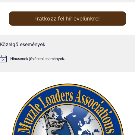
Iratkozz fel hírlevelünkre!
Közelgő események
Nincsenek jövőbeni események.
N
o
t
i
c
e