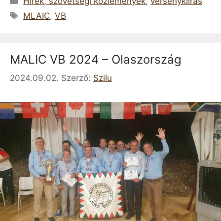
Hírek, szövetségi közlemények
,
versenykiírás
Címkék
MLAIC
,
VB
MALIC VB 2024 – Olaszország
2024.09.02.
Szerző:
Szilu